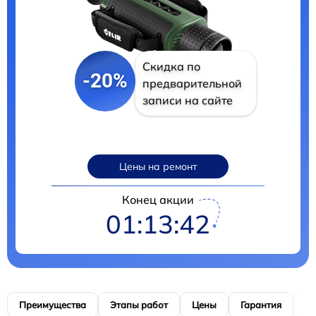
Скидка по
-20%
предварительной
записи на сайте
Цены на ремонт
Конец акции
01:13:41
Преимущества
Этапы работ
Цены
Гарантия
М