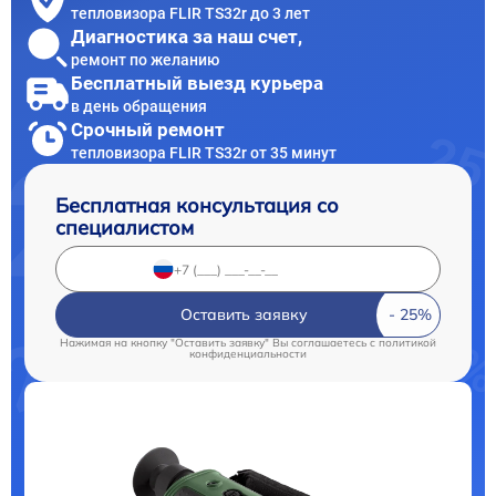
тепловизора FLIR TS32r до 3 лет
Диагностика за наш счет,
ремонт по желанию
Бесплатный выезд курьера
в день обращения
Срочный ремонт
тепловизора FLIR TS32r от 35 минут
Бесплатная консультация со
специалистом
Оставить заявку
Нажимая на кнопку "Оставить заявку" Вы соглашаетесь c
политикой
конфиденциальности