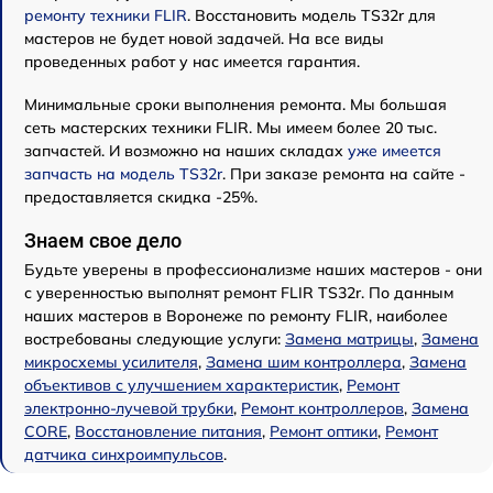
ремонту техники FLIR
. Восстановить модель TS32r для
мастеров не будет новой задачей. На все виды
проведенных работ у нас имеется гарантия.
Минимальные сроки выполнения ремонта. Мы большая
сеть мастерских техники FLIR. Мы имеем более 20 тыс.
запчастей. И возможно на наших складах
уже имеется
запчасть на модель TS32r
. При заказе ремонта на сайте -
предоставляется скидка -25%.
Знаем свое дело
Будьте уверены в профессионализме наших мастеров - они
с уверенностью выполнят ремонт FLIR TS32r. По данным
наших мастеров в Воронеже по ремонту FLIR, наиболее
востребованы следующие услуги:
Замена матрицы
,
Замена
микросхемы усилителя
,
Замена шим контроллера
,
Замена
объективов с улучшением характеристик
,
Ремонт
электронно-лучевой трубки
,
Ремонт контроллеров
,
Замена
CORE
,
Восстановление питания
,
Ремонт оптики
,
Ремонт
датчика синхроимпульсов
.