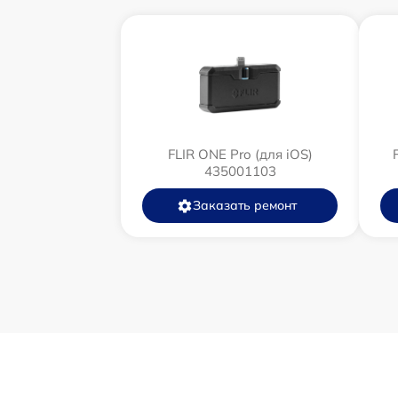
Замена корпуса
Замена дисплея (экрана)
Прошивка (Обновление ПО)
Ремонт платы управления
FLIR ONE Pro (для iOS)
435001103
(восстановление)
Заказать ремонт
Восстановление после попадания влаги
Ремонт Wi-Fi
Ремонт разъема
Ремонт капиллярной трубки