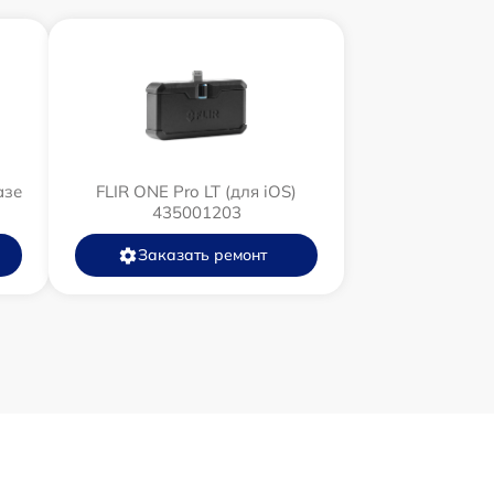
1500 р
750 р
450 р
азе
FLIR ONE Pro LT (для iOS)
750 р
435001203
Заказать ремонт
850 р
850 р
650 р
450 р