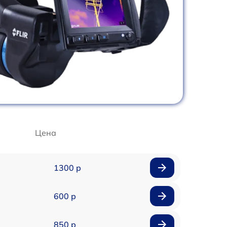
Цена
1300 р
600 р
850 р