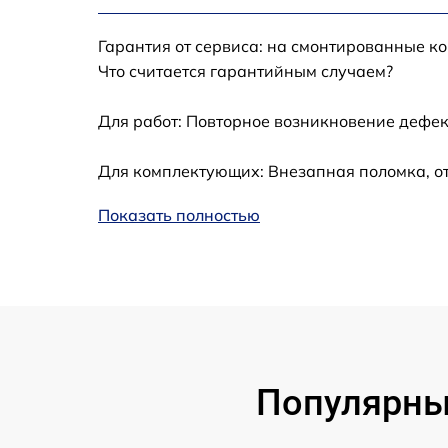
Калибровка и настройка тепловизора
Гарантия от сервиса: на смонтированные к
Ремонт встроенного дальнометра и
Что считается гарантийным случаем?
других устройств
Для работ: Повторное возникновение дефек
Замена микросхемы логики
Для комплектующих: Внезапная поломка, от
Замена ключей управления
Показать полностью
Ремонт цепи питания
Замена USB порта
Замена процессора
Популярны
Замена аккумулятора