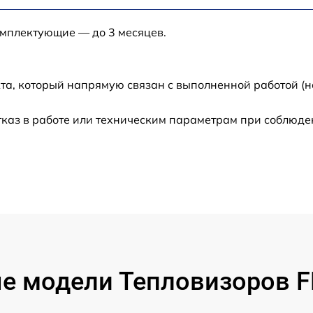
от 60 мин
омплектующие — до 3 месяцев.
от 60 мин
та, который напрямую связан с выполненной работой (н
от 60 мин
каз в работе или техническим параметрам при соблюде
от 60 мин
от 60 мин
от 60 мин
от 60 мин
е модели Тепловизоров FL
от 60 мин