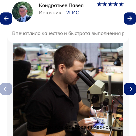
Наши мастера
Кондратьев Павел
Источник –
2ГИС
Впечатлило качество и быстрота выполнения работ
Константин Александрович Иванов