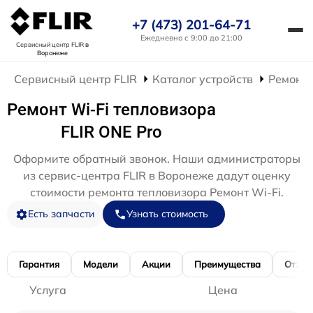
+7 (473) 201-64-71
Ежедневно с 9:00 до 21:00
Сервисный центр FLIR
в
Воронеже
Сервисный центр FLIR
Каталог устройств
Ремонт 
Ремонт Wi-Fi тепловизора
FLIR ONE Pro
Оформите обратный звонок. Наши администраторы
из сервис-центра FLIR в Воронеже дадут оценку
стоимости ремонта тепловизора Ремонт Wi-Fi.
Есть запчасти
Узнать стоимость
Гарантия
Модели
Акции
Преимущества
Отзы
Услуга
Цена