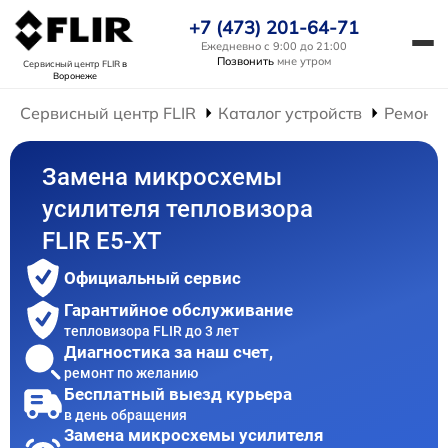
+7 (473) 201-64-71
Ежедневно с 9:00 до 21:00
Позвонить
мне утром
Сервисный центр FLIR
в
Воронеже
Сервисный центр FLIR
Каталог устройств
Ремонт 
Замена микросхемы
усилителя тепловизора
FLIR E5-XT
Официальный сервис
Гарантийное обслуживание
тепловизора FLIR до 3 лет
Диагностика за наш счет,
ремонт по желанию
Бесплатный выезд курьера
в день обращения
Замена микросхемы усилителя