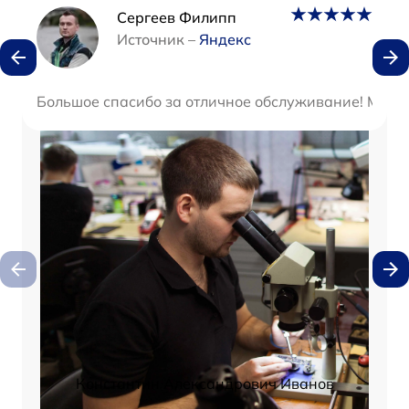
Наши мастера
Сергеев Филипп
Источник –
Яндекс
Большое спасибо за отличное обслуживание! Мастер
Константин Александрович Иванов